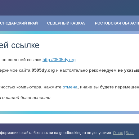
АСНОДАРСКИЙ КРАЙ
СЕВЕРНЫЙ КАВКАЗ
РОСТОВСКАЯ ОБЛАСТ
ей ссылке
» по внешней ссылке
http://0505dy.org
.
держимое сайта
0505dy.org
и настоятельно рекомендуем
не указы
асностью компьютера, нажмите
отмена
, иначе вы будете перемеще
я о вашей безопасности.
формации с сайта без ссылки на goodbooking.ru не допустимо.
О нас
|
Блог