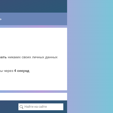
Ь
вать
никаких своих личных данных
ны через
4
секунд