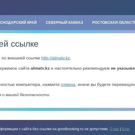
АСНОДАРСКИЙ КРАЙ
СЕВЕРНЫЙ КАВКАЗ
РОСТОВСКАЯ ОБЛАСТ
ей ссылке
» по внешней ссылке
http://almatv.kz
.
держимое сайта
almatv.kz
и настоятельно рекомендуем
не указыва
асностью компьютера, нажмите
отмена
, иначе вы будете перемеще
я о вашей безопасности.
формации с сайта без ссылки на goodbooking.ru не допустимо.
О нас
|
Блог