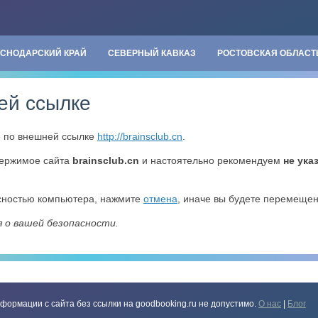
АСНОДАРСКИЙ КРАЙ
СЕВЕРНЫЙ КАВКАЗ
РОСТОВСКАЯ ОБЛАСТ
ей ссылке
» по внешней ссылке
http://brainsclub.cn
.
держимое сайта
brainsclub.cn
и настоятельно рекомендуем
не ука
асностью компьютера, нажмите
отмена
, иначе вы будете перемеще
я о вашей безопасности.
формации с сайта без ссылки на goodbooking.ru не допустимо.
О нас
|
Блог