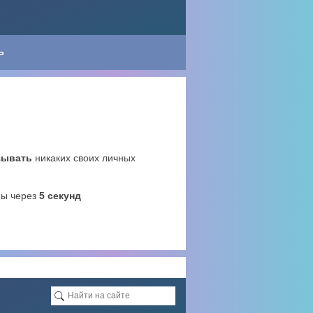
Ь
зывать
никаких своих личных
ны через
4
секунд