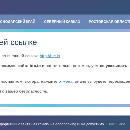
АСНОДАРСКИЙ КРАЙ
СЕВЕРНЫЙ КАВКАЗ
РОСТОВСКАЯ ОБЛАСТ
ей ссылке
» по внешней ссылке
http://btc.io
.
держимое сайта
btc.io
и настоятельно рекомендуем
не указывать
н
асностью компьютера, нажмите
отмена
, иначе вы будете перемеще
я о вашей безопасности.
формации с сайта без ссылки на goodbooking.ru не допустимо.
О нас
|
Блог