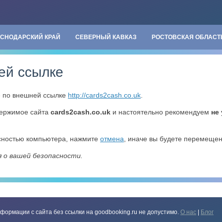
АСНОДАРСКИЙ КРАЙ
СЕВЕРНЫЙ КАВКАЗ
РОСТОВСКАЯ ОБЛАСТ
ей ссылке
» по внешней ссылке
http://cards2cash.co.uk
.
держимое сайта
cards2cash.co.uk
и настоятельно рекомендуем
не
асностью компьютера, нажмите
отмена
, иначе вы будете перемеще
я о вашей безопасности.
формации с сайта без ссылки на goodbooking.ru не допустимо.
О нас
|
Блог