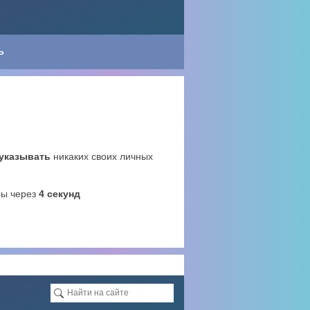
Ь
 указывать
никаких своих личных
ны через
4
секунд