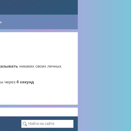
Ь
казывать
никаких своих личных
ны через
4
секунд