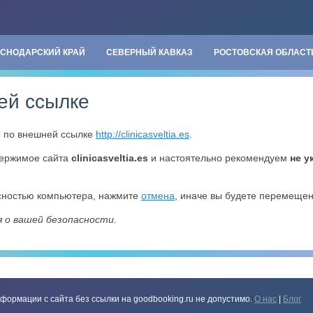
АСНОДАРСКИЙ КРАЙ
СЕВЕРНЫЙ КАВКАЗ
РОСТОВСКАЯ ОБЛАСТ
ей ссылке
» по внешней ссылке
http://clinicasveltia.es
.
держимое сайта
clinicasveltia.es
и настоятельно рекомендуем
не у
асностью компьютера, нажмите
отмена
, иначе вы будете перемеще
я о вашей безопасности.
формации с сайта без ссылки на goodbooking.ru не допустимо.
О нас
|
Блог