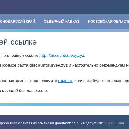
АСНОДАРСКИЙ КРАЙ
СЕВЕРНЫЙ КАВКАЗ
РОСТОВСКАЯ ОБЛАСТ
ей ссылке
» по внешней ссылке
http://discountsurvey.xyz
.
держимое сайта
discountsurvey.xyz
и настоятельно рекомендуем
н
асностью компьютера, нажмите
отмена
, иначе вы будете перемеще
я о вашей безопасности.
формации с сайта без ссылки на goodbooking.ru не допустимо.
О нас
|
Блог