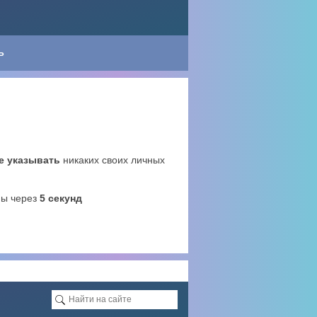
Ь
е указывать
никаких своих личных
ны через
4
секунд