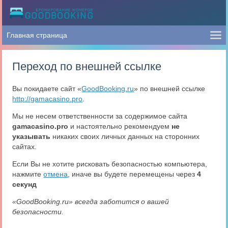
Переход по внешней ссылке
Вы покидаете сайт «
GoodBooking.ru
» по внешней ссылке
http://gamacasino.pro
.
Мы не несем ответственности за содержимое сайта
gamacasino.pro
и настоятельно рекомендуем
не
указывать
никаких своих личных данных на сторонних
сайтах.
Если Вы не хотите рисковать безопасностью компьютера,
нажмите
отмена
, иначе вы будете перемещены через
4
секунд
«GoodBooking.ru» всегда заботится о вашей
безопасности.