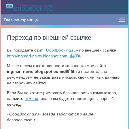
Переход по внешней ссылке
Вы покидаете сайт «
GoodBooking.ru
» по внешней ссылке
http://ingmari-news.blogspot.comɰ輽՝Թн
.
Мы не несем ответственности за содержимое сайта
ingmari-news.blogspot.comɰ輽՝Թн
и настоятельно
рекомендуем
не указывать
никаких своих личных данных
на сторонних сайтах.
Если Вы не хотите рисковать безопасностью компьютера,
нажмите
отмена
, иначе вы будете перемещены через
4
секунд
«GoodBooking.ru» всегда заботится о вашей
безопасности.