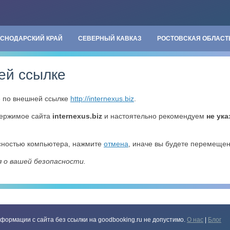
АСНОДАРСКИЙ КРАЙ
СЕВЕРНЫЙ КАВКАЗ
РОСТОВСКАЯ ОБЛАСТ
ей ссылке
» по внешней ссылке
http://internexus.biz
.
держимое сайта
internexus.biz
и настоятельно рекомендуем
не ук
асностью компьютера, нажмите
отмена
, иначе вы будете перемеще
я о вашей безопасности.
формации с сайта без ссылки на goodbooking.ru не допустимо.
О нас
|
Блог