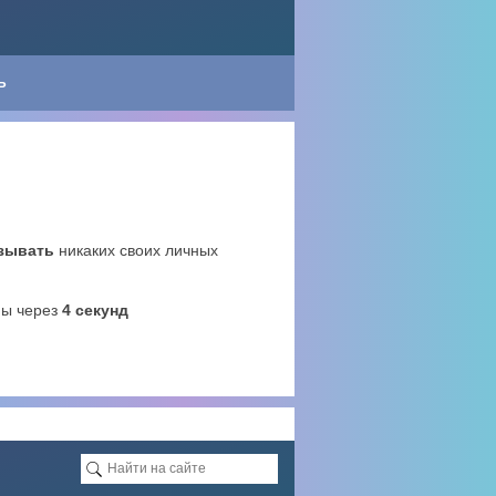
Ь
азывать
никаких своих личных
ны через
4
секунд