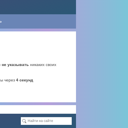
Ь
м
не указывать
никаких своих
ны через
4
секунд