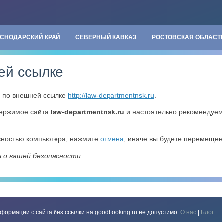
АСНОДАРСКИЙ КРАЙ
СЕВЕРНЫЙ КАВКАЗ
РОСТОВСКАЯ ОБЛАСТ
ей ссылке
» по внешней ссылке
http://law-departmentnsk.ru
.
держимое сайта
law-departmentnsk.ru
и настоятельно рекомендуе
асностью компьютера, нажмите
отмена
, иначе вы будете перемеще
я о вашей безопасности.
формации с сайта без ссылки на goodbooking.ru не допустимо.
О нас
|
Блог