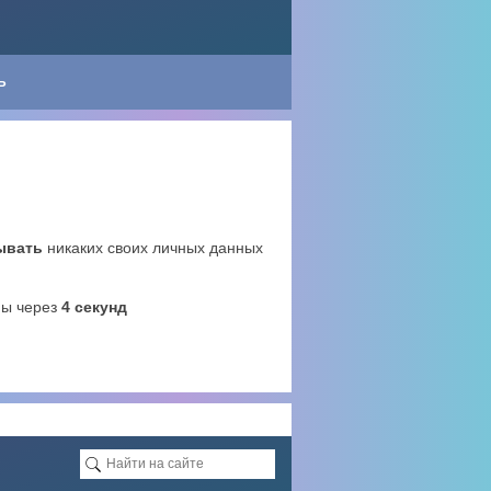
Ь
ывать
никаких своих личных данных
ны через
3
секунд