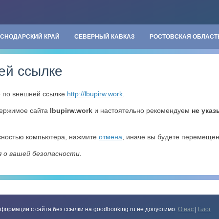
АСНОДАРСКИЙ КРАЙ
СЕВЕРНЫЙ КАВКАЗ
РОСТОВСКАЯ ОБЛАСТ
ей ссылке
» по внешней ссылке
http://lbupirw.work
.
держимое сайта
lbupirw.work
и настоятельно рекомендуем
не указ
асностью компьютера, нажмите
отмена
, иначе вы будете перемеще
я о вашей безопасности.
формации с сайта без ссылки на goodbooking.ru не допустимо.
О нас
|
Блог