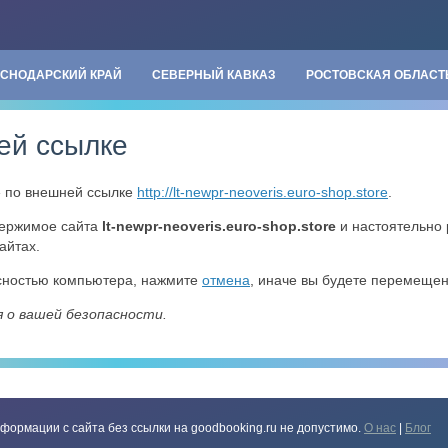
АСНОДАРСКИЙ КРАЙ
СЕВЕРНЫЙ КАВКАЗ
РОСТОВСКАЯ ОБЛАСТ
ей ссылке
» по внешней ссылке
http://lt-newpr-neoveris.euro-shop.store
.
держимое сайта
lt-newpr-neoveris.euro-shop.store
и настоятельно
айтах.
асностью компьютера, нажмите
отмена
, иначе вы будете перемеще
я о вашей безопасности.
формации с сайта без ссылки на goodbooking.ru не допустимо.
О нас
|
Блог