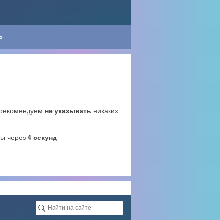
Ь
 рекомендуем
не указывать
никаких
ны через
3
секунд