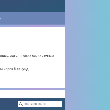
Ь
 указывать
никаких своих личных
ны через
4
секунд