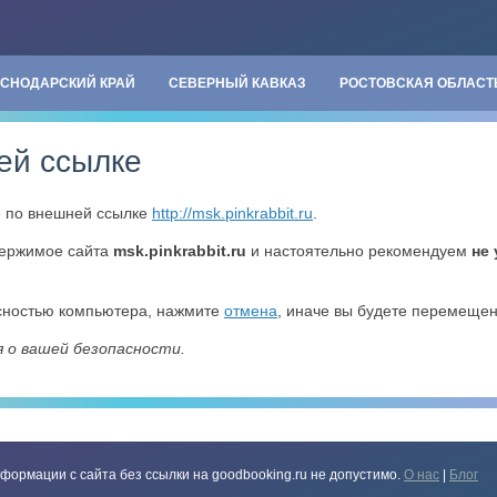
АСНОДАРСКИЙ КРАЙ
СЕВЕРНЫЙ КАВКАЗ
РОСТОВСКАЯ ОБЛАСТ
ей ссылке
» по внешней ссылке
http://msk.pinkrabbit.ru
.
держимое сайта
msk.pinkrabbit.ru
и настоятельно рекомендуем
не
асностью компьютера, нажмите
отмена
, иначе вы будете перемеще
я о вашей безопасности.
формации с сайта без ссылки на goodbooking.ru не допустимо.
О нас
|
Блог