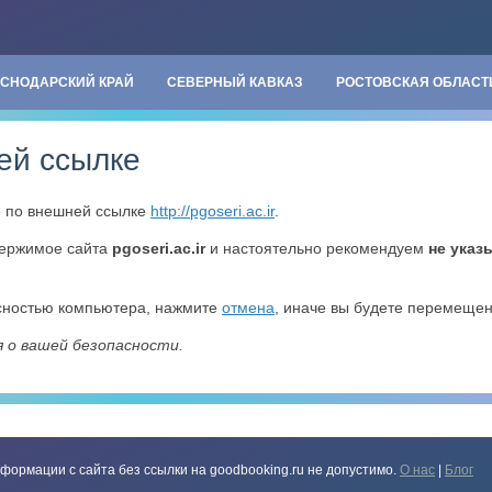
АСНОДАРСКИЙ КРАЙ
СЕВЕРНЫЙ КАВКАЗ
РОСТОВСКАЯ ОБЛАСТ
ей ссылке
» по внешней ссылке
http://pgoseri.ac.ir
.
держимое сайта
pgoseri.ac.ir
и настоятельно рекомендуем
не указ
асностью компьютера, нажмите
отмена
, иначе вы будете перемеще
я о вашей безопасности.
формации с сайта без ссылки на goodbooking.ru не допустимо.
О нас
|
Блог