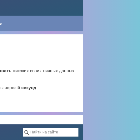
Ь
ывать
никаких своих личных данных
ны через
4
секунд