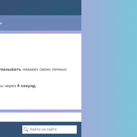
Ь
указывать
никаких своих личных
ны через
4
секунд