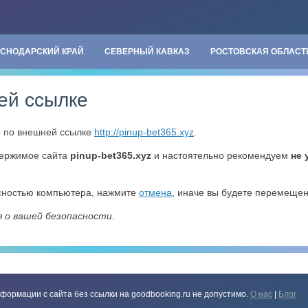
АСНОДАРСКИЙ КРАЙ
СЕВЕРНЫЙ КАВКАЗ
РОСТОВСКАЯ ОБЛАСТ
ей ссылке
» по внешней ссылке
http://pinup-bet365.xyz
.
держимое сайта
pinup-bet365.xyz
и настоятельно рекомендуем
не 
асностью компьютера, нажмите
отмена
, иначе вы будете перемеще
я о вашей безопасности.
формации с сайта без ссылки на goodbooking.ru не допустимо.
О нас
|
Блог