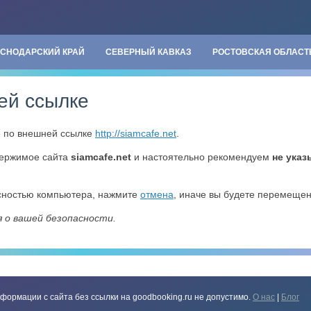
АСНОДАРСКИЙ КРАЙ
СЕВЕРНЫЙ КАВКАЗ
РОСТОВСКАЯ ОБЛАСТ
ей ссылке
» по внешней ссылке
http://siamcafe.net
.
держимое сайта
siamcafe.net
и настоятельно рекомендуем
не указ
асностью компьютера, нажмите
отмена
, иначе вы будете перемеще
я о вашей безопасности.
формации с сайта без ссылки на goodbooking.ru не допустимо.
О нас
|
Блог