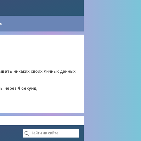
Ь
ывать
никаких своих личных данных
ны через
4
секунд