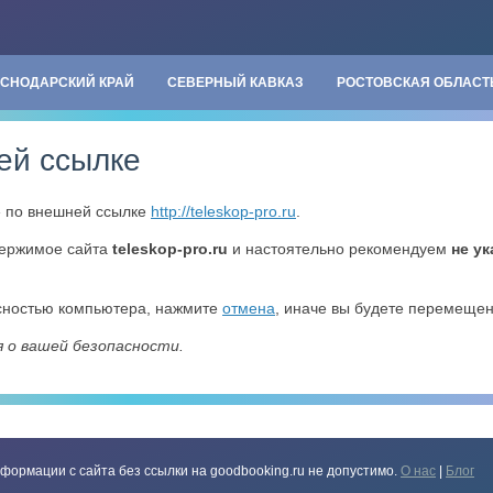
АСНОДАРСКИЙ КРАЙ
СЕВЕРНЫЙ КАВКАЗ
РОСТОВСКАЯ ОБЛАСТ
ей ссылке
» по внешней ссылке
http://teleskop-pro.ru
.
держимое сайта
teleskop-pro.ru
и настоятельно рекомендуем
не у
асностью компьютера, нажмите
отмена
, иначе вы будете перемеще
я о вашей безопасности.
формации с сайта без ссылки на goodbooking.ru не допустимо.
О нас
|
Блог