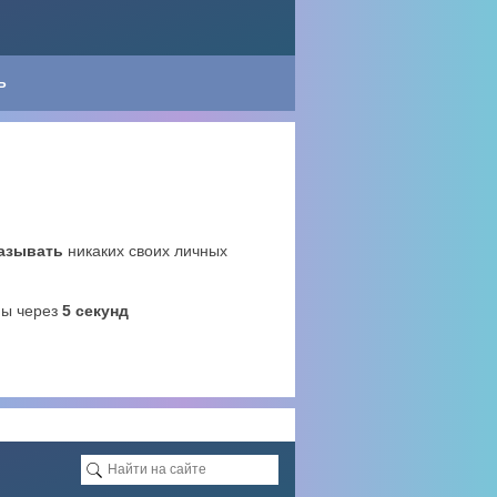
Ь
казывать
никаких своих личных
ны через
5
секунд