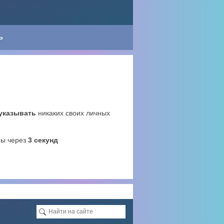
Ь
 указывать
никаких своих личных
ны через
2
секунд