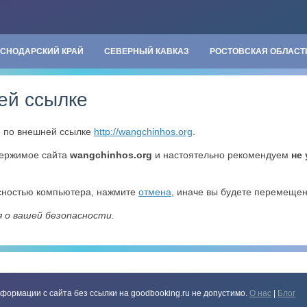
АСНОДАРСКИЙ КРАЙ
СЕВЕРНЫЙ КАВКАЗ
РОСТОВСКАЯ ОБЛАСТ
ей ссылке
» по внешней ссылке
http://wangchinhos.org
.
держимое сайта
wangchinhos.org
и настоятельно рекомендуем
не
асностью компьютера, нажмите
отмена
, иначе вы будете перемеще
я о вашей безопасности.
формации с сайта без ссылки на goodbooking.ru не допустимо.
О нас
|
Блог