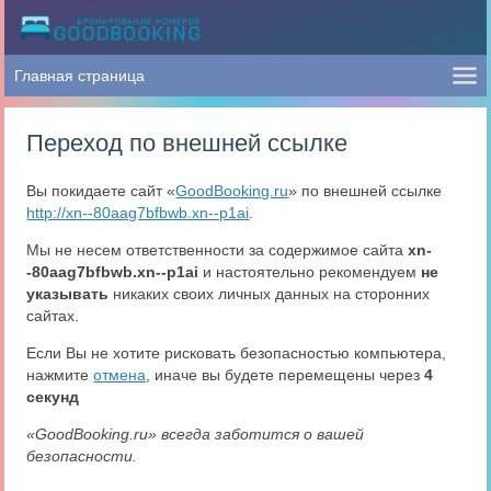
Переход по внешней ссылке
Вы покидаете сайт «
GoodBooking.ru
» по внешней ссылке
http://xn--80aag7bfbwb.xn--p1ai
.
Мы не несем ответственности за содержимое сайта
xn-
-80aag7bfbwb.xn--p1ai
и настоятельно рекомендуем
не
указывать
никаких своих личных данных на сторонних
сайтах.
Если Вы не хотите рисковать безопасностью компьютера,
нажмите
отмена
, иначе вы будете перемещены через
4
секунд
«GoodBooking.ru» всегда заботится о вашей
безопасности.