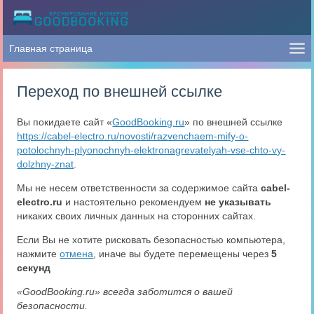
Переход по внешней ссылке
Вы покидаете сайт «
GoodBooking.ru
» по внешней ссылке
https://cabel-electro.ru/novosti/razvenchaem-mify-o-
potolochnyh-plyonochnyh-elektronagrevatelyah-vse-chto-vy-
dolzhny-znat
.
Мы не несем ответственности за содержимое сайта
cabel-
electro.ru
и настоятельно рекомендуем
не указывать
никаких своих личных данных на сторонних сайтах.
Если Вы не хотите рисковать безопасностью компьютера,
нажмите
отмена
, иначе вы будете перемещены через
5
секунд
«GoodBooking.ru» всегда заботится о вашей
безопасности.