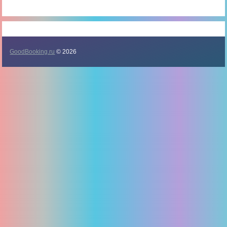
GoodBooking.ru
© 2026