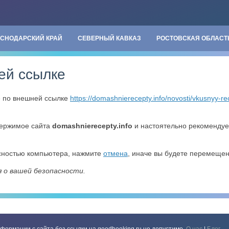
АСНОДАРСКИЙ КРАЙ
СЕВЕРНЫЙ КАВКАЗ
РОСТОВСКАЯ ОБЛАСТ
ей ссылке
» по внешней ссылке
https://domashnierecepty.info/novosti/vkusnyy-
держимое сайта
domashnierecepty.info
и настоятельно рекоменду
асностью компьютера, нажмите
отмена
, иначе вы будете перемеще
я о вашей безопасности.