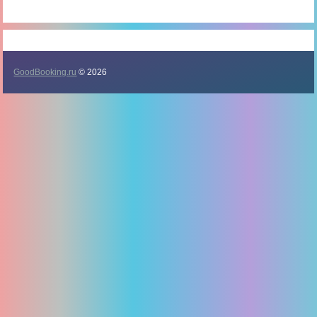
GoodBooking.ru
© 2026