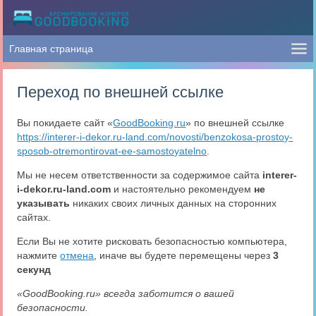
Переход по внешней ссылке
Вы покидаете сайт «
GoodBooking.ru
» по внешней ссылке
https://interer-i-dekor.ru-land.com/novosti/benzokosa-prostoy-
sposob-otremontirovat-ee-samostoyatelno
.
Мы не несем ответственности за содержимое сайта
interer-
i-dekor.ru-land.com
и настоятельно рекомендуем
не
указывать
никаких своих личных данных на сторонних
сайтах.
Если Вы не хотите рисковать безопасностью компьютера,
нажмите
отмена
, иначе вы будете перемещены через
3
секунд
«GoodBooking.ru» всегда заботится о вашей
безопасности.