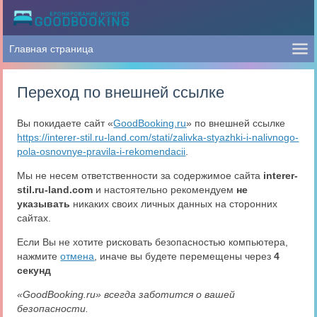
Переход по внешней ссылке
Вы покидаете сайт «
GoodBooking.ru
» по внешней ссылке
https://interer-stil.ru-land.com/stati/zalivka-styazhki-i-nalivnogo-
pola-osnovnye-pravila-i-rekomendacii
.
Мы не несем ответственности за содержимое сайта
interer-
stil.ru-land.com
и настоятельно рекомендуем
не
указывать
никаких своих личных данных на сторонних
сайтах.
Если Вы не хотите рисковать безопасностью компьютера,
нажмите
отмена
, иначе вы будете перемещены через
4
секунд
«GoodBooking.ru» всегда заботится о вашей
безопасности.