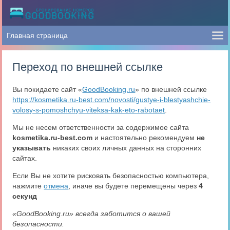
Переход по внешней ссылке
Вы покидаете сайт «
GoodBooking.ru
» по внешней ссылке
https://kosmetika.ru-best.com/novosti/gustye-i-blestyashchie-
volosy-s-pomoshchyu-viteksa-kak-eto-rabotaet
.
Мы не несем ответственности за содержимое сайта
kosmetika.ru-best.com
и настоятельно рекомендуем
не
указывать
никаких своих личных данных на сторонних
сайтах.
Если Вы не хотите рисковать безопасностью компьютера,
нажмите
отмена
, иначе вы будете перемещены через
4
секунд
«GoodBooking.ru» всегда заботится о вашей
безопасности.