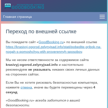
Переход по внешней ссылке
Вы покидаете сайт «
GoodBooking.ru
» по внешней ссылке
https://krasivyj-ogorod.zelynyjsad.info/stati/pobedite-gribok-na-
nogah-s-pomoshchyu-etih-proverennyh-sposobov
.
Мы не несем ответственности за содержимое сайта
krasivyj-ogorod.zelynyjsad.info
и настоятельно
рекомендуем
не указывать
никаких своих личных данных
на сторонних сайтах.
Если Вы не хотите рисковать безопасностью компьютера,
нажмите
отмена
, иначе вы будете перемещены через
4
секунд
«GoodBooking.ru» всегда заботится о вашей
безопасности.