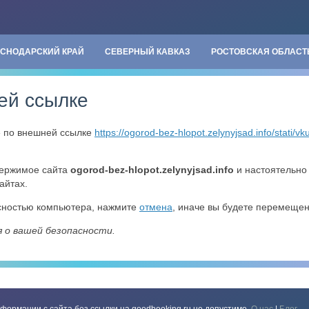
АСНОДАРСКИЙ КРАЙ
СЕВЕРНЫЙ КАВКАЗ
РОСТОВСКАЯ ОБЛАСТ
ей ссылке
» по внешней ссылке
https://ogorod-bez-hlopot.zelynyjsad.info/stati/vk
держимое сайта
ogorod-bez-hlopot.zelynyjsad.info
и настоятельн
айтах.
асностью компьютера, нажмите
отмена
, иначе вы будете перемеще
я о вашей безопасности.