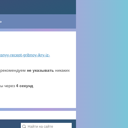
Ь
usnyy-recept-gribnoy-ikry-iz-
о рекомендуем
не указывать
никаких
ны через
4
секунд