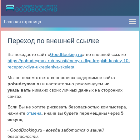
Переход по внешней ссылке
Вы покидаете сайт «
GoodBooking.ru
» по внешней ссылке
https://pohudeymax.ru/novosti/menyu-dlya-krepkih-kostey-10-
receptov-dlya-ukrepleniya-skeleta
.
Мы не несем ответственности за содержимое сайта
pohudeymax.ru
и настоятельно рекомендуем
не
указывать
никаких своих личных данных на сторонних
сайтах.
Если Вы не хотите рисковать безопасностью компьютера,
нажмите
отмена
, иначе вы будете перемещены через
5
секунд
«GoodBooking.ru» всегда заботится о вашей
безопасности.