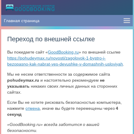
Переход по внешней ссылке
Вы покидаете сайт «
GoodBooking.ru
» по внешней ссылке
https://pohudeymax.ru/novosti/zagolovok-1-bystro-i-
bezopasno-kak-nabrat-ves-devushke-v-domashnih-usloviyah
.
Мы не несем ответственности за содержимое сайта
pohudeymax.ru
и настоятельно рекомендуем
не
указывать
никаких своих личных данных на сторонних
сайтах.
Если Вы не хотите рисковать безопасностью компьютера,
нажмите
отмена
, иначе вы будете перемещены через
4
секунд
«GoodBooking.ru» всегда заботится о вашей
безопасности.