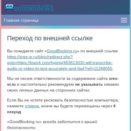
Переход по внешней ссылке
Вы покидаете сайт «
GoodBooking.ru
» по внешней ссылке
https://sres-sr.ru/bitrix/redirect.php?
goto=https://kwork.com/typing/46361303/i-will-transcribe-
audio-or-video-to-text-accurately-and-fast?ref=11268055
.
Мы не несем ответственности за содержимое сайта
sres-
sr.ru
и настоятельно рекомендуем
не указывать
никаких
своих личных данных на сторонних сайтах.
Если Вы не хотите рисковать безопасностью компьютера,
нажмите
отмена
, иначе вы будете перемещены через
4
секунд
«GoodBooking.ru» всегда заботится о вашей
безопасности.